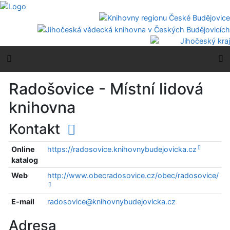
Přejít na obsah
Přejít na menu
Prohlášení o webové přístupnosti
Boční menu
H
Radošovice - Místní lidová
knihovna
Kontakt
Online
https://radosovice.knihovnybudejovicka.cz
katalog
Web
http://www.obecradosovice.cz/obec/radosovice/
E-mail
radosovice@knihovnybudejovicka.cz
Adresa