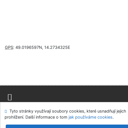
GPS
:
49.0196597N
,
14.2734325E
Napište nám
Mapa stránek
Přístupnost
Soukromí
Tyto stránky využívají soubory cookies, které usnadňují jejich
Nastavení cookies
prohlížení. Další informace o tom
jak používáme cookies
.