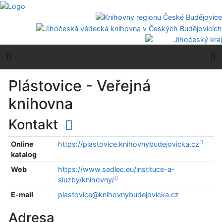
Přejít na obsah
Přejít na menu
Prohlášení o webové přístupnosti
Boční menu
H
Plástovice - Veřejná
knihovna
Kontakt
Online
https://plastovice.knihovnybudejovicka.cz
katalog
Web
https://www.sedlec.eu/instituce-a-
sluzby/knihovny/
E-mail
plastovice@knihovnybudejovicka.cz
Adresa