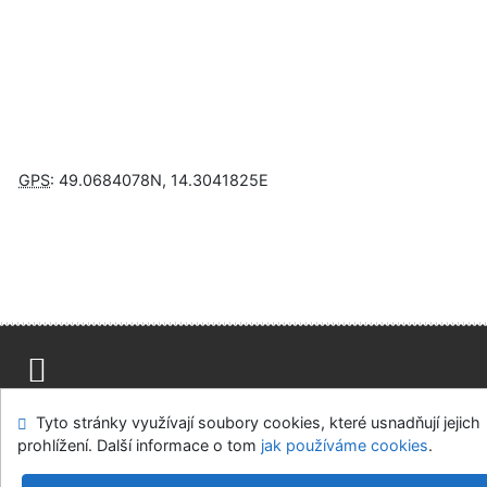
GPS
:
49.0684078N
,
14.3041825E
Napište nám
Mapa stránek
Přístupnost
Soukromí
Tyto stránky využívají soubory cookies, které usnadňují jejich
Nastavení cookies
prohlížení. Další informace o tom
jak používáme cookies
.